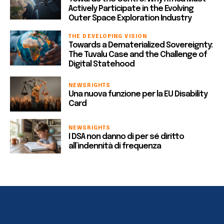
Actively Participate in the Evolving
Outer Space Exploration Industry
THE DEVELOPING VISION
Towards a Dematerialized Sovereignty:
The Tuvalu Case and the Challenge of
Digital Statehood
NEWS
RIGHTS
Una nuova funzione per la EU Disability
Card
NEWS
RIGHTS
I DSA non danno di per sé diritto
all’indennità di frequenza