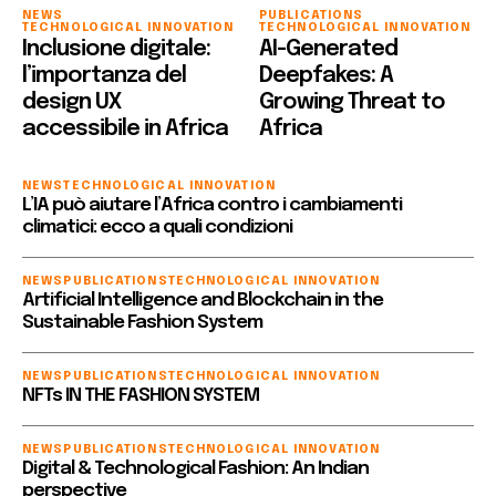
NEWS
PUBLICATIONS
TECHNOLOGICAL INNOVATION
TECHNOLOGICAL INNOVATION
Inclusione digitale:
AI-Generated
l’importanza del
Deepfakes: A
design UX
Growing Threat to
accessibile in Africa
Africa
NEWS
TECHNOLOGICAL INNOVATION
L’IA può aiutare l’Africa contro i cambiamenti
climatici: ecco a quali condizioni
NEWS
PUBLICATIONS
TECHNOLOGICAL INNOVATION
Artificial Intelligence and Blockchain in the
Sustainable Fashion System
NEWS
PUBLICATIONS
TECHNOLOGICAL INNOVATION
NFTs IN THE FASHION SYSTEM
NEWS
PUBLICATIONS
TECHNOLOGICAL INNOVATION
Digital & Technological Fashion: An Indian
perspective