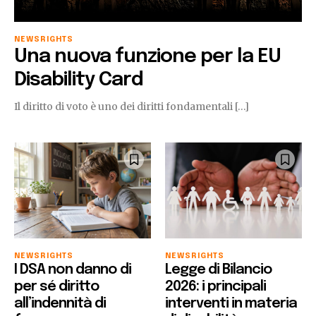
NEWS
RIGHTS
Una nuova funzione per la EU
Disability Card
Il diritto di voto è uno dei diritti fondamentali […]
NEWS
RIGHTS
NEWS
RIGHTS
I DSA non danno di
Legge di Bilancio
per sé diritto
2026: i principali
all’indennità di
interventi in materia