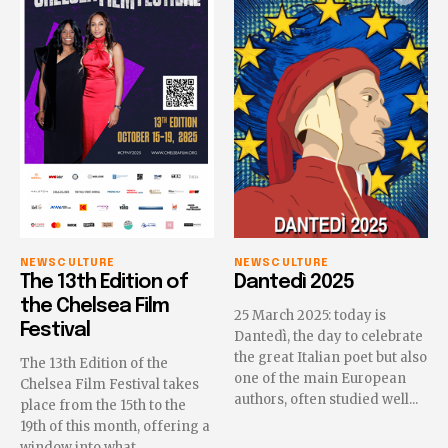
NEWS
CULTURE
NEWS
CULTURE
The 13th Edition of
Dantedì 2025
the Chelsea Film
25 March 2025: today is
Festival
Dantedì, the day to celebrate
the great Italian poet but also
The 13th Edition of the
one of the main European
Chelsea Film Festival takes
authors, often studied well...
place from the 15th to the
19th of this month, offering a
window into what...