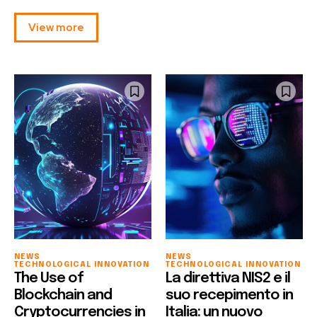
View more
Join our community of
SUBSCRIBERS and be part of the
conversation.
To subscribe, simply enter your email address on our website
or click the subscribe button below. Don't worry, we respect
your privacy and won't spam your inbox. Your information is
safe with us.
NEWS
NEWS
TECHNOLOGICAL INNOVATION
TECHNOLOGICAL INNOVATION
The Use of
La direttiva NIS2 e il
SUBSCRIBE
Blockchain and
suo recepimento in
Cryptocurrencies in
Italia: un nuovo