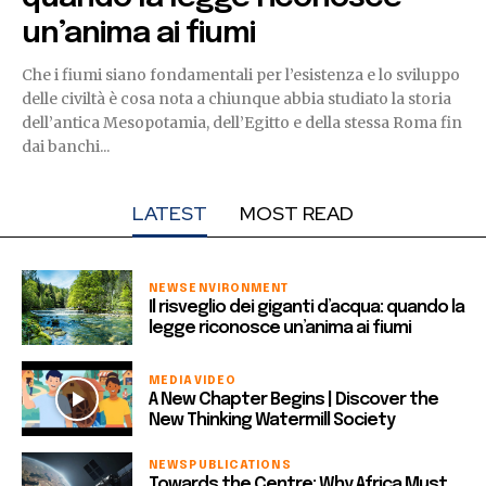
un’anima ai fiumi
Che i fiumi siano fondamentali per l’esistenza e lo sviluppo
delle civiltà è cosa nota a chiunque abbia studiato la storia
dell’antica Mesopotamia, dell’Egitto e della stessa Roma fin
dai banchi...
LATEST
MOST READ
NEWS
ENVIRONMENT
Il risveglio dei giganti d’acqua: quando la
legge riconosce un’anima ai fiumi
MEDIA
VIDEO
A New Chapter Begins | Discover the
New Thinking Watermill Society
NEWS
PUBLICATIONS
Towards the Centre: Why Africa Must