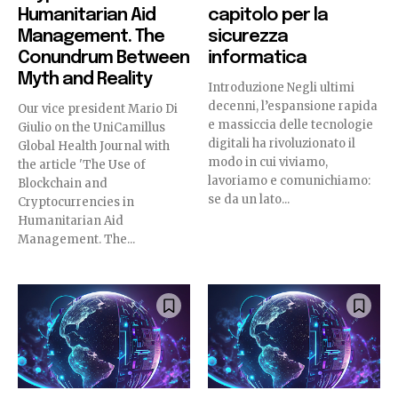
Humanitarian Aid
capitolo per la
I've read and accept the
Privacy Policy
.
Management. The
sicurezza
Conundrum Between
informatica
Myth and Reality
Introduzione Negli ultimi
32,111
32,214
11,243
decenni, l’espansione rapida
Our vice president Mario Di
Followers
Followers
Followers
e massiccia delle tecnologie
Giulio on the UniCamillus
digitali ha rivoluzionato il
Global Health Journal with
modo in cui viviamo,
the article 'The Use of
lavoriamo e comunichiamo:
Blockchain and
se da un lato...
Cryptocurrencies in
Humanitarian Aid
Management. The...