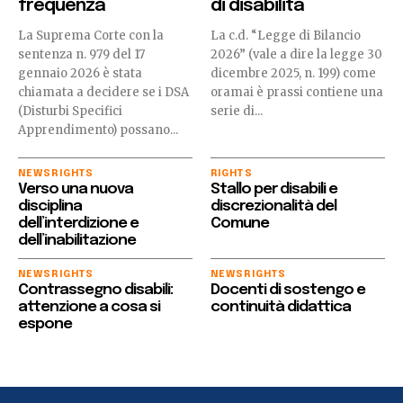
frequenza
di disabilità
La Suprema Corte con la
La c.d. “Legge di Bilancio
sentenza n. 979 del 17
2026” (vale a dire la legge 30
gennaio 2026 è stata
dicembre 2025, n. 199) come
chiamata a decidere se i DSA
oramai è prassi contiene una
(Disturbi Specifici
serie di...
Apprendimento) possano...
NEWS
RIGHTS
RIGHTS
Verso una nuova
Stallo per disabili e
disciplina
discrezionalità del
dell’interdizione e
Comune
dell’inabilitazione
NEWS
RIGHTS
NEWS
RIGHTS
Contrassegno disabili:
Docenti di sostengo e
attenzione a cosa si
continuità didattica
espone