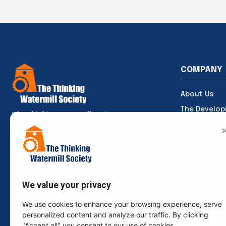
COMPANY
About Us
The Develop
The Thinking Watermill Society — a space
Articles
where ideas, knowledge and experiences
Publications
come together to create value, foster
dialogue and build meaningful projects.
Events
Media
We value your privacy
Contact Us
We use cookies to enhance your browsing experience, serve
personalized content and analyze our traffic. By clicking
"Accept all" you consent to our use of cookies.