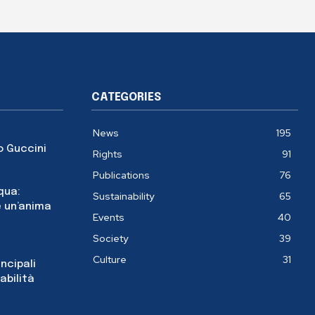
CATEGORIES
News
195
o Guccini
Rights
91
Publications
76
cqua:
Sustainability
65
 un’anima
Events
40
Society
39
Culture
31
incipali
abilità