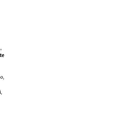
,
te
i
o,
i,