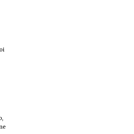
oi
o,
one