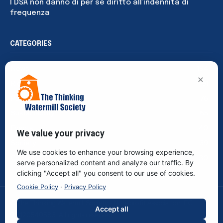
I DSA non danno di per sé diritto all’indennità di
frequenza
CATEGORIES
News
194
×
Rights
91
Publications
76
Sustainability
65
Events
40
We value your privacy
Society
39
We use cookies to enhance your browsing experience,
Culture
30
serve personalized content and analyze our traffic. By
clicking "Accept all" you consent to our use of cookies.
Cookie Policy
·
Privacy Policy
© The Thinking Watermill Society - Non-profit Association. F.C.
Accept all
96420540583. All rights reserved.