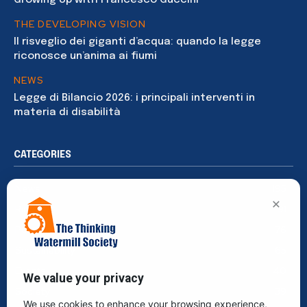
Growing Up with Francesco Guccini
THE DEVELOPING VISION
Il risveglio dei giganti d’acqua: quando la legge
riconosce un’anima ai fiumi
NEWS
Legge di Bilancio 2026: i principali interventi in
materia di disabilità
CATEGORIES
News
195
×
Rights
91
Publications
76
Sustainability
65
Events
40
We value your privacy
Society
39
We use cookies to enhance your browsing experience,