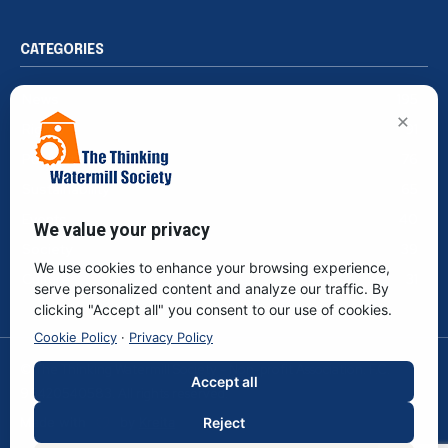
CATEGORIES
News
195
×
Rights
91
Publications
76
Sustainability
65
Events
40
We value your privacy
Society
39
We use cookies to enhance your browsing experience,
Culture
31
serve personalized content and analyze our traffic. By
clicking "Accept all" you consent to our use of cookies.
Cookie Policy
·
Privacy Policy
© The Thinking Watermill Society - Non-profit Association. F.C.
Accept all
96420540583. All rights reserved.
Reject
Made with
by
Kreita