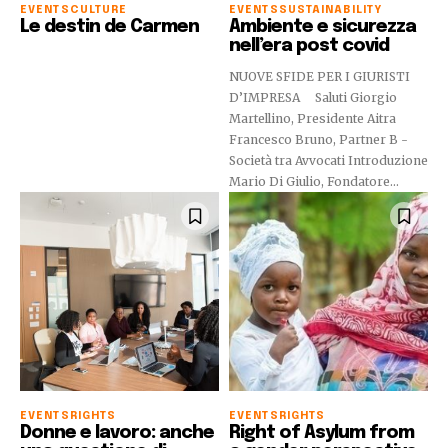
EVENTS
CULTURE
EVENTS
SUSTAINABILITY
Le destin de Carmen
Ambiente e sicurezza
nell’era post covid
NUOVE SFIDE PER I GIURISTI
D’IMPRESA Saluti Giorgio
Martellino, Presidente Aitra
Francesco Bruno, Partner B -
Società tra Avvocati Introduzione
Mario Di Giulio, Fondatore...
EVENTS
RIGHTS
EVENTS
RIGHTS
Donne e lavoro: anche
Right of Asylum from