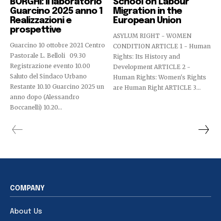
BORGHI: Il laboratorio
School on Labour
Guarcino 2025 anno 1
Migration in the
Realizzazioni e
European Union
prospettive
ASYLUM RIGHT - WOMEN
Guarcino 10 ottobre 2021 Centro
CONDITION ARTICLE 1 - Human
Pastorale L. Belloli 09.30
Rights: Its History and
Registrazione evento 10.00
Development ARTICLE 2 -
Saluto del Sindaco Urbano
Human Rights: Women's Rights
Restante 10.10 Guarcino 2025 un
are Human Right ARTICLE 3...
anno dopo (Alessandro
Boccanelli) 10.20...
COMPANY
About Us