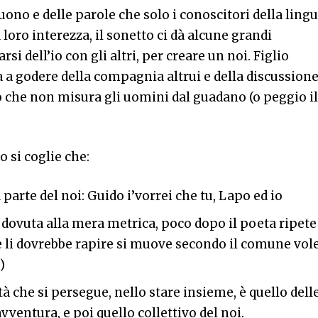
 suono e delle parole che solo i conoscitori della ling
oro interezza, il sonetto ci dà alcune grandi
rsi dell’io con gli altri, per creare un noi. Figlio
a a godere della compagnia altrui e della discussion
o che non misura gli uomini dal guadano (o peggio i
o si coglie che:
a parte del noi: Guido i’vorrei che tu, Lapo ed io
dovuta alla mera metrica, poco dopo il poeta ripete 
he li dovrebbe rapire si muove secondo il comune vol
)
ità che si persegue, nello stare insieme, è quello dell
ventura, e poi quello collettivo del noi.