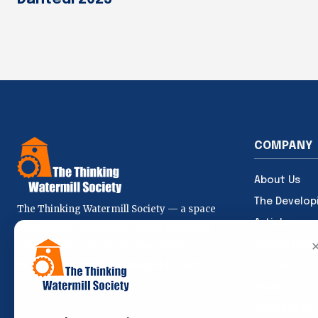
COMPANY
About Us
The Develop
The Thinking Watermill Society — a space
Articles
where ideas, knowledge and experiences
Publications
come together to create value, foster
dialogue and build meaningful projects.
Events
Media
Contact Us