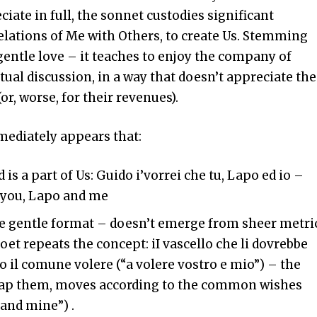
iate in full, the sonnet custodies significant
lations of Me with Others, to create Us. Stemming
entle love – it teaches to enjoy the company of
tual discussion, in a way that doesn’t appreciate the
or, worse, for their revenues).
mediately appears that:
is a part of Us: Guido i’vorrei che tu, Lapo ed io –
t you, Lapo and me
e gentle format – doesn’t emerge from sheer metri
oet repeats the concept: iI vascello che li dovrebbe
 il comune volere (“a volere vostro e mio”) – the
dnap them, moves according to the common wishes
 and mine”) .