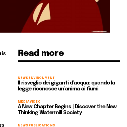
Read more
his
NEWS
ENVIRONMENT
Il risveglio dei giganti d’acqua: quando la
legge riconosce un’anima ai fiumi
MEDIA
VIDEO
A New Chapter Begins | Discover the New
Thinking Watermill Society
rs
NEWS
PUBLICATIONS