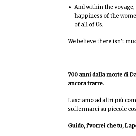
And within the voyage, 
happiness of the wome
of all of Us.
We believe there isn’t muc
———————————
700 anni dalla morte di Da
ancora trarre.
Lasciamo ad altri più comp
soffermarci su piccole cos
Guido, i’vorrei che tu, Lap