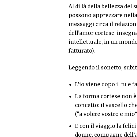
Al di là della bellezza del
possono apprezzare nella l
messaggi circa il relaziona
dell’amor cortese, insegn
intellettuale, in un mond
fatturato).
Leggendo il sonetto, subit
L’io viene dopo il tu e f
La forma cortese non è 
concetto: iI vascello c
(“a volere vostro e mio”
E con il viaggio la felic
donne, compagne dell’av